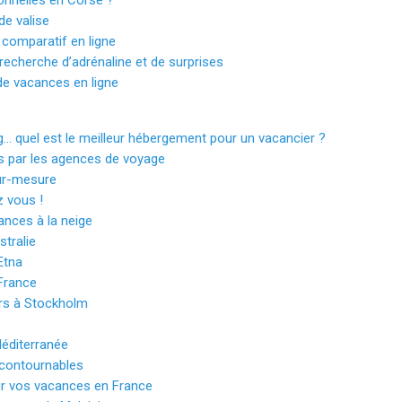
nnelles en Corse ?
de valise
 comparatif en ligne
recherche d’adrénaline et de surprises
e vacances en ligne
… quel est le meilleur hébergement pour un vacancier ?
s par les agences de voyage
ur-mesure
z vous !
ances à la neige
tralie
Etna
 France
urs à Stockholm
Méditerranée
incontournables
ur vos vacances en France